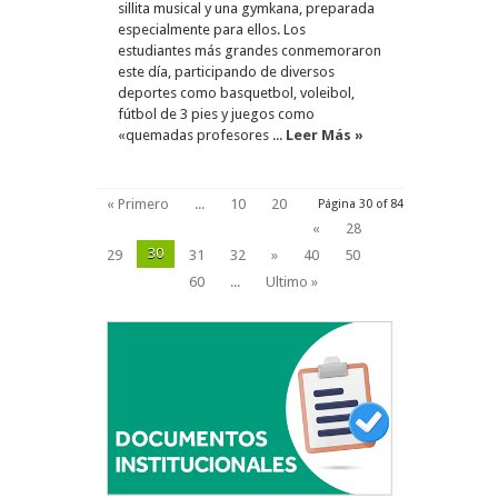
sillita musical y una gymkana, preparada
especialmente para ellos. Los
estudiantes más grandes conmemoraron
este día, participando de diversos
deportes como basquetbol, voleibol,
fútbol de 3 pies y juegos como
«quemadas profesores ...
Leer Más »
« Primero
...
10
20
Página 30 of 84
«
28
30
29
31
32
»
40
50
60
...
Ultimo »