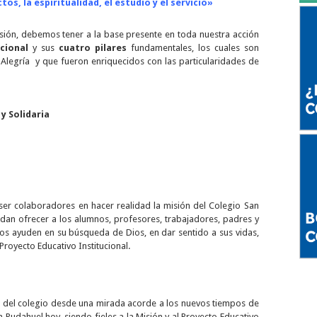
os, la espiritualidad, el estudio y el servicio»
sión, debemos tener a la base presente en toda nuestra acción
ucional
y sus
cuatro pilares
fundamentales, los cuales son
Alegría y que fueron enriquecidos con las particularidades de
y Solidaria
r colaboradores en hacer realidad la misión del Colegio San
dan ofrecer a los alumnos, profesores, trabajadores, padres y
s ayuden en su búsqueda de Dios, en dar sentido a sus vidas,
 Proyecto Educativo Institucional.
na del colegio desde una mirada acorde a los nuevos tiempos de
en Pudahuel hoy, siendo fieles a la Misión y al Proyecto Educativo