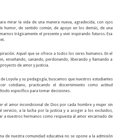
para mirar la vida de una manera nueva, agradecida, con ojos
de humor, de sentido común, de apoyo en los demás, de una
arnos trágicamente el presente y vivir inspirando futuros. Esa
et.
nspiración. Aquel que se ofrece a todos los seres humanos. En el
ien, enseñando, sanando, perdonando, liberando y llamando a
 proyecto de amor y justicia.
o de Loyola y su pedagogía, buscamos que nuestros estudiantes
cer cotidiano, practicando el discernimiento como actitud
étodo específico para tomar decisiones.
cer el amor incondicional de Dios por cada hombre y mujer sin
 servicio, a la lucha por la justicia y a acoger a los excluidos,
amar a nuestros hermanos como respuesta al amor encarnado de
iana de nuestra comunidad educativa no se opone a la admisión