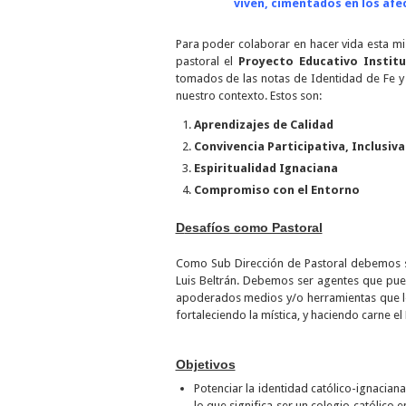
viven, cimentados en los afect
Para poder colaborar en hacer vida esta mi
pastoral el
Proyecto Educativo Instit
tomados de las notas de Identidad de Fe y 
nuestro contexto. Estos son:
Aprendizajes de Calidad
Convivencia Participativa, Inclusiva 
Espiritualidad Ignaciana
Compromiso con el Entorno
D
esafíos como Pastoral
Como Sub Dirección de Pastoral debemos se
Luis Beltrán. Debemos ser agentes que pue
apoderados medios y/o herramientas que lo
fortaleciendo la mística, y haciendo carne el
Objetivos
Potenciar la identidad católico-ignacia
lo que significa ser un colegio católico 